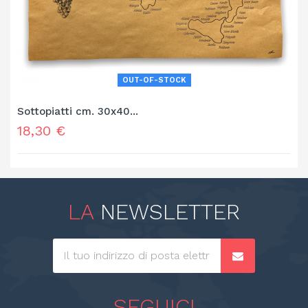
OUT-OF-STOCK
Sottopiatti cm. 30x40...
Prezzo
18,30 €
LA
NEWSLETTER
SEGUICI