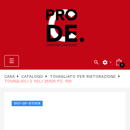
navigazione
☰

settings
0
Toggle
CASA
CATALOGO
TOVAGLIATO PER RISTORAZIONE
TOVAGLIOLI 2 VELI 25X25 PZ. 100
OUT-OF-STOCK