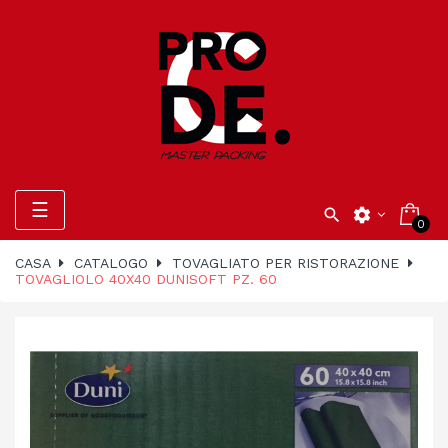
navigazione
☰

settings
0
Toggle
CASA
CATALOGO
TOVAGLIATO PER RISTORAZIONE
TOVAGLIOLO 40X40 DUNISOFT PZ. 60