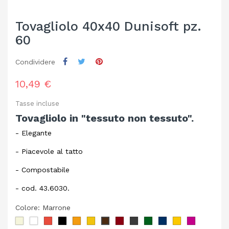
Tovagliolo 40x40 Dunisoft pz.
60
Condividere
10,49 €
Tasse incluse
Tovagliolo in "tessuto non tessuto".
- Elegante
- Piacevole al tatto
- Compostabile
- cod. 43.6030.
Colore: Marrone
Crema
Bianco
Rosso
Nero
Arancione
Giallo
Bordeaux
Granito
Verde
Blu
Miele
Fucsia
Marrone
Scuro
Scuro