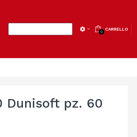
settings
CARRELLO

0
 Dunisoft pz. 60