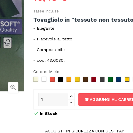
Tasse incluse
Tovagliolo in "tessuto non tessuto
- Elegante
- Piacevole al tatto
- Compostabile
- cod. 43.6030.
Colore: Miele
Crema
Bianco
Rosso
Nero
Arancione
Giallo
Marrone
Bordeaux
Granito
Verde
Blu
Mi
Scuro
Scuro

AGGIUNGI AL CARRE
In Stock
ACQUISTI IN SICUREZZA CON GESTPAY