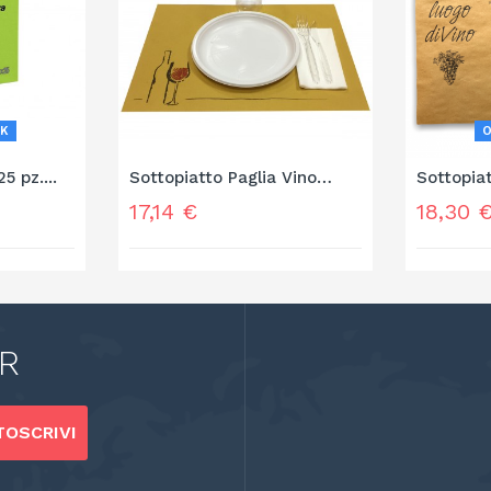
K
5 pz....
Sottopiatto Paglia Vino
Sottopiat
cm....
Prezzo
Prezzo
17,14 €
18,30 
R
OSCRIVI