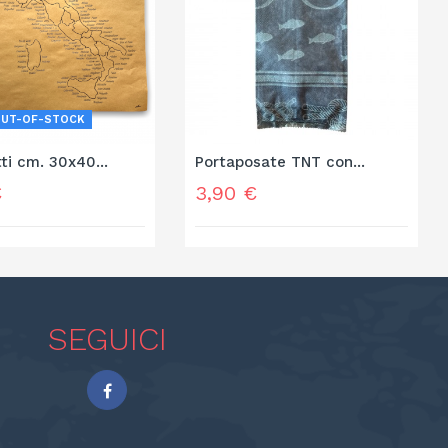
OUT-OF-STOCK
ti cm. 30x40...
Portaposate TNT con...
Prezzo
€
3,90 €
SEGUICI