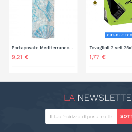
OUT-OF-STOC
Portaposate Mediterraneo...
Tovaglioli 2 veli 25x2
Prezzo
Prezzo
9,21 €
1,77 €
LA
NEWSLETTE
SOTT