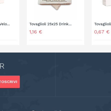
Velo...
Tovaglioli 25x25 Drink...
Tovaglioli
Prezzo
Prezzo
1,16 €
0,67 €
R
OSCRIVI