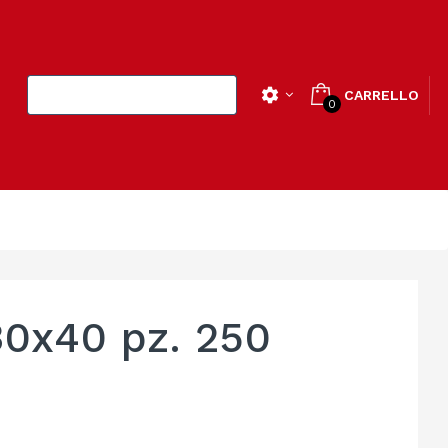
settings
CARRELLO

0
30x40 pz. 250