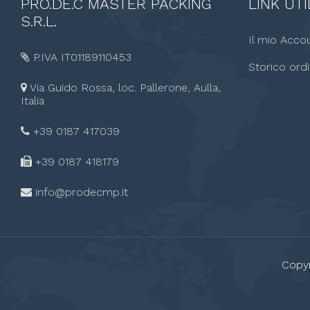
PRO.DE.C
MASTER PACKING
LINK
UTI
S.R.L.
Il mio Acco
P.IVA IT01189110453
Storico ordi
Via Guido Rossa, loc. Pallerone, Aulla,
Italia
+39 0187 417039
+39 0187
418179
info@prodecmp.it
Copyr