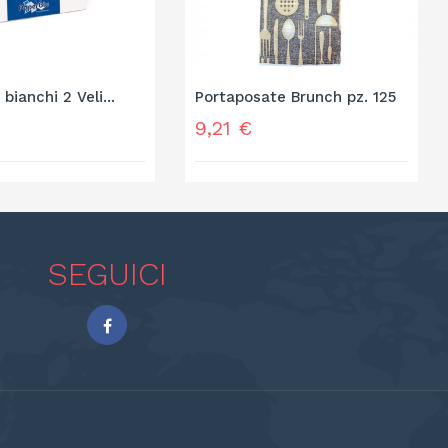
 bianchi 2 Veli...
Portaposate Brunch pz. 125
Prezzo
9,21 €
SEGUICI