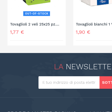
OUT-OF-STOCK
Tovaglioli 2 veli 25x25 pz....
Tovaglioli bianchi 1 
Prezzo
Prezzo
1,77 €
1,90 €
LA
NEWSLETTE
SOTT