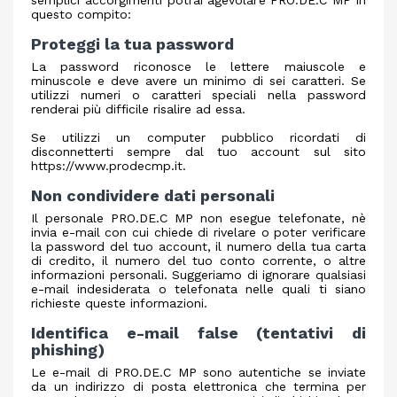
semplici accorgimenti potrai agevolare PRO.DE.C MP in
questo compito:
Proteggi la tua password
La password riconosce le lettere maiuscole e
minuscole e deve avere un minimo di sei caratteri. Se
utilizzi numeri o caratteri speciali nella password
renderai più difficile risalire ad essa.
Se utilizzi un computer pubblico ricordati di
disconnetterti sempre dal tuo account sul sito
https://www.prodecmp.it.
Non condividere dati personali
Il personale PRO.DE.C MP non esegue telefonate, nè
invia e-mail con cui chiede di rivelare o poter verificare
la password del tuo account, il numero della tua carta
di credito, il numero del tuo conto corrente, o altre
informazioni personali. Suggeriamo di ignorare qualsiasi
e-mail indesiderata o telefonata nelle quali ti siano
richieste queste informazioni.
Identifica e-mail false (tentativi di
phishing)
Le e-mail di PRO.DE.C MP sono autentiche se inviate
da un indirizzo di posta elettronica che termina per