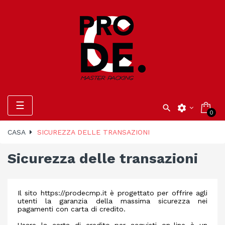
navigazione
☰

settings
0
Toggle
CASA
SICUREZZA DELLE TRANSAZIONI
Sicurezza delle transazioni
Il sito https://prodecmp.it è progettato per offrire agli
utenti la garanzia della massima sicurezza nei
pagamenti con carta di credito.