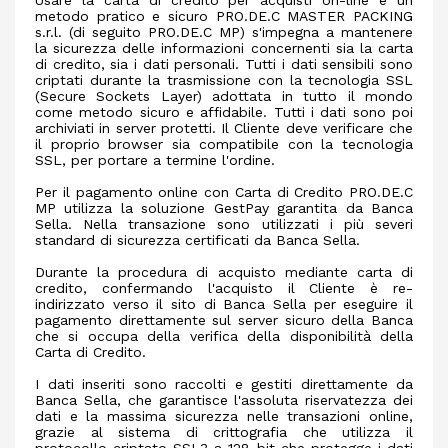
Usare la carta di credito per acquisti on-line è un
metodo pratico e sicuro PRO.DE.C MASTER PACKING
s.r.l. (di seguito PRO.DE.C MP) s'impegna a mantenere
la sicurezza delle informazioni concernenti sia la carta
di credito, sia i dati personali. Tutti i dati sensibili sono
criptati durante la trasmissione con la tecnologia SSL
(Secure Sockets Layer) adottata in tutto il mondo
come metodo sicuro e affidabile. Tutti i dati sono poi
archiviati in server protetti. Il Cliente deve verificare che
il proprio browser sia compatibile con la tecnologia
SSL, per portare a termine l'ordine.
Per il pagamento online con Carta di Credito PRO.DE.C
MP utilizza la soluzione GestPay garantita da Banca
Sella. Nella transazione sono utilizzati i più severi
standard di sicurezza certificati da Banca Sella.
Durante la procedura di acquisto mediante carta di
credito, confermando l'acquisto il Cliente è re-
indirizzato verso il sito di Banca Sella per eseguire il
pagamento direttamente sul server sicuro della Banca
che si occupa della verifica della disponibilità della
Carta di Credito.
I dati inseriti sono raccolti e gestiti direttamente da
Banca Sella, che garantisce l'assoluta riservatezza dei
dati e la massima sicurezza nelle transazioni online,
grazie al sistema di crittografia che utilizza il