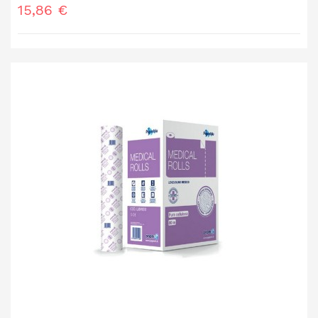
Prezzo
15,86 €