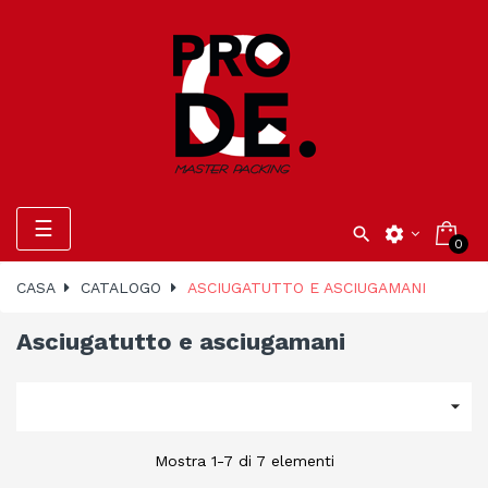
navigazione
☰

settings
0
Toggle
CASA
CATALOGO
ASCIUGATUTTO E ASCIUGAMANI
Asciugatutto e asciugamani

Mostra 1-7 di 7 elementi