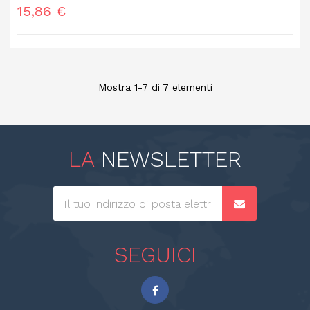
Prezzo
15,86 €
Mostra 1-7 di 7 elementi
LA
NEWSLETTER
SEGUICI