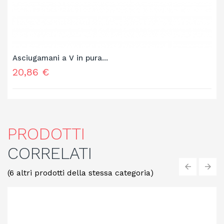
Asciugamani a V in pura...
Prezzo
20,86 €
PRODOTTI
CORRELATI
(6 altri prodotti della stessa categoria)
‹
›