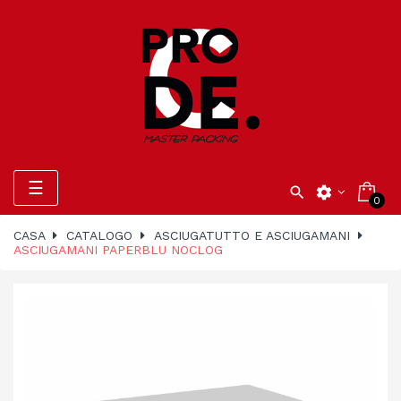
navigazione
☰

settings
0
Toggle
CASA
CATALOGO
ASCIUGATUTTO E ASCIUGAMANI
ASCIUGAMANI PAPERBLU NOCLOG