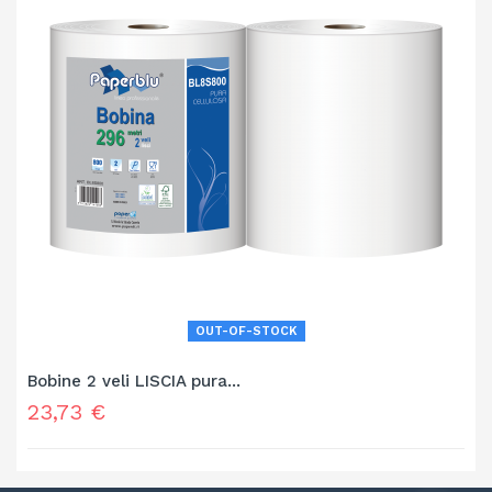
OUT-OF-STOCK
Bobine 2 veli LISCIA pura...
Prezzo
23,73 €