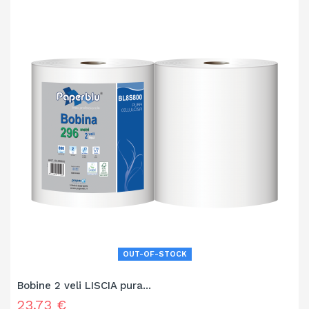
OUT-OF-STOCK
Bobine 2 veli LISCIA pura...
Prezzo
23,73 €