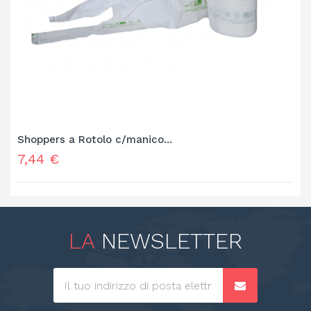
Shoppers a Rotolo c/manico...
Prezzo
7,44 €
LA
NEWSLETTER