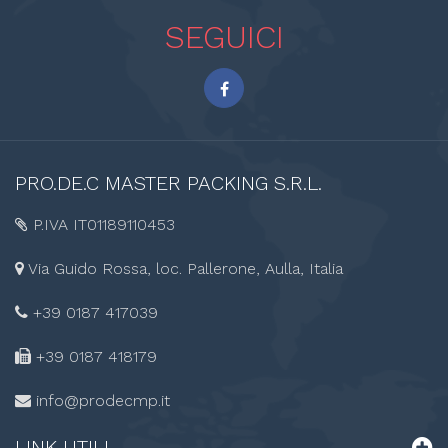
SEGUICI
PRO.DE.C
MASTER PACKING S.R.L.
P.IVA IT01189110453
Via Guido Rossa, loc. Pallerone, Aulla, Italia
+39 0187 417039
+39 0187
418179
info@prodecmp.it
LINK
UTILI