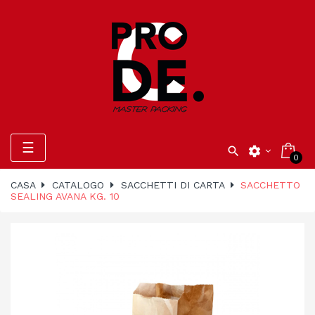
navigazione
☰

settings
0
Toggle
CASA
CATALOGO
SACCHETTI DI CARTA
SACCHETTO
SEALING AVANA KG. 10