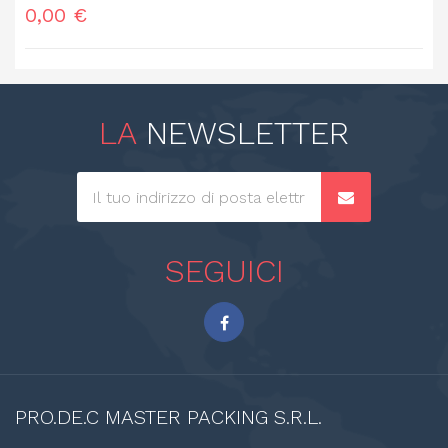
Prezzo
0,00 €
LA
NEWSLETTER
SEGUICI
PRO.DE.C
MASTER PACKING S.R.L.